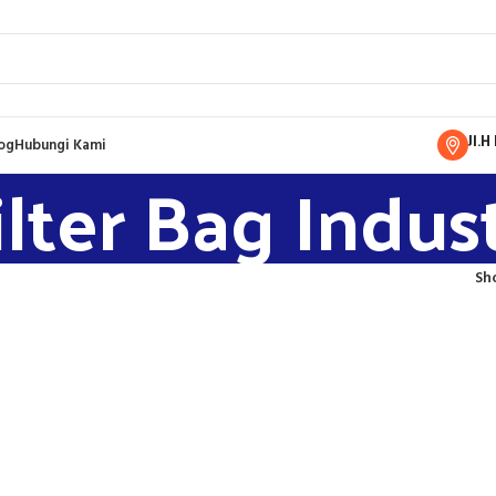
Jl.
og
Hubungi Kami
ilter Bag Indust
Sh