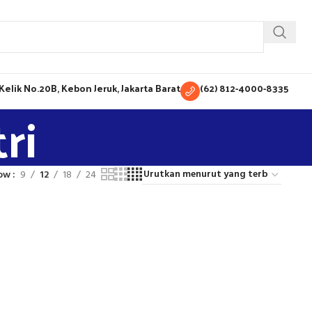
H Kelik No.20B, Kebon Jeruk, Jakarta Barat
(62) 812-4000-8335
ri
ow
9
12
18
24