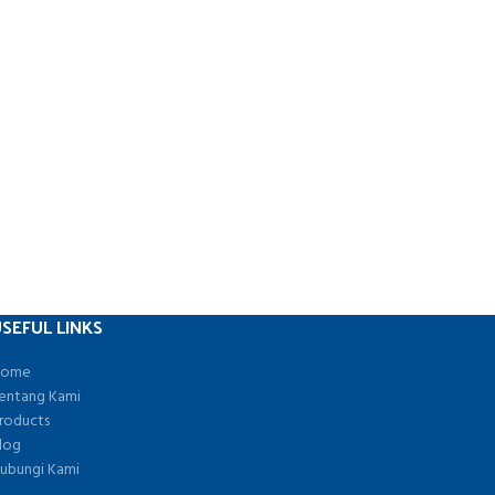
SEFUL LINKS
ome
entang Kami
roducts
log
ubungi Kami