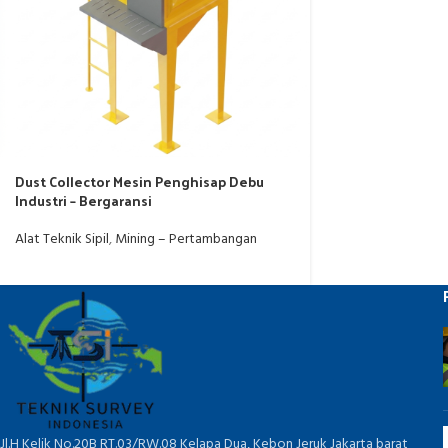
Dust Collector Mesin Penghisap Debu
Industri – Bergaransi
Alat Teknik Sipil
,
Mining – Pertambangan
Jl.H Kelik No.20B RT.03/RW.08 Kelapa Dua, Kebon Jeruk Jakarta barat