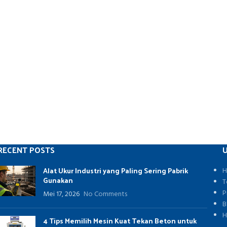
RECENT POSTS
U
Alat Ukur Industri yang Paling Sering Pabrik
H
Gunakan
T
P
Mei 17, 2026
No Comments
B
H
4 Tips Memilih Mesin Kuat Tekan Beton untuk