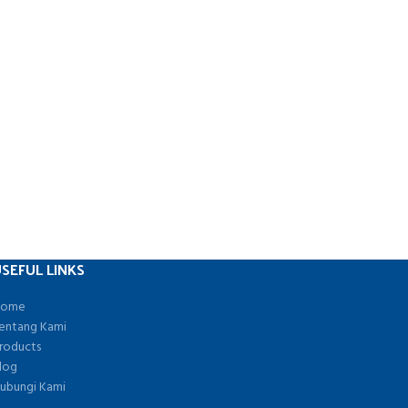
SEFUL LINKS
ome
entang Kami
roducts
log
ubungi Kami