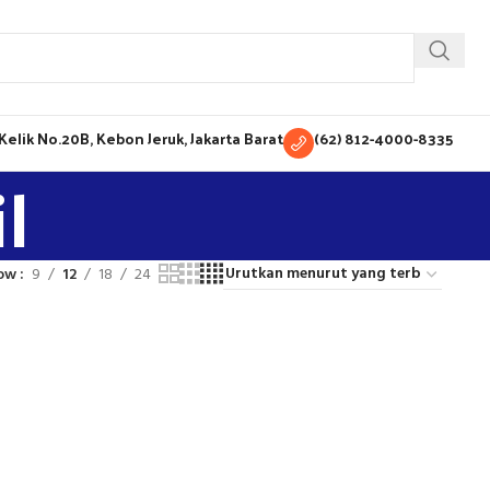
H Kelik No.20B, Kebon Jeruk, Jakarta Barat
(62) 812-4000-8335
l
ow
9
12
18
24