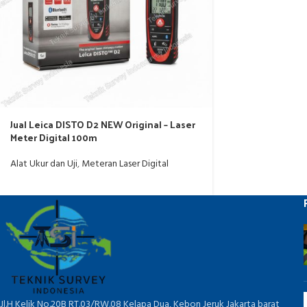
Jual Leica DISTO D2 NEW Original – Laser
Meter Digital 100m
Alat Ukur dan Uji
,
Meteran Laser Digital
Jl.H Kelik No.20B RT.03/RW.08 Kelapa Dua, Kebon Jeruk Jakarta barat