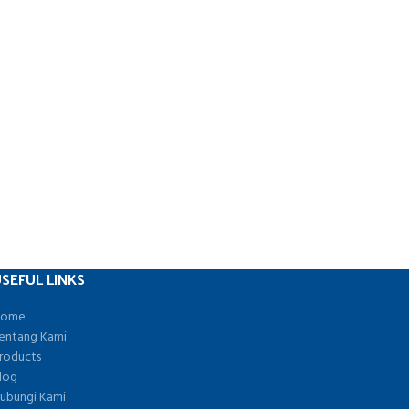
SEFUL LINKS
ome
entang Kami
roducts
log
ubungi Kami