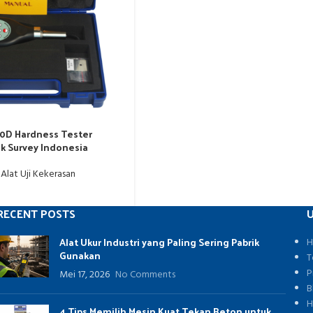
0D Hardness Tester
ik Survey Indonesia
,
Alat Uji Kekerasan
RECENT POSTS
U
Alat Ukur Industri yang Paling Sering Pabrik
H
Gunakan
T
P
Mei 17, 2026
No Comments
B
H
4 Tips Memilih Mesin Kuat Tekan Beton untuk