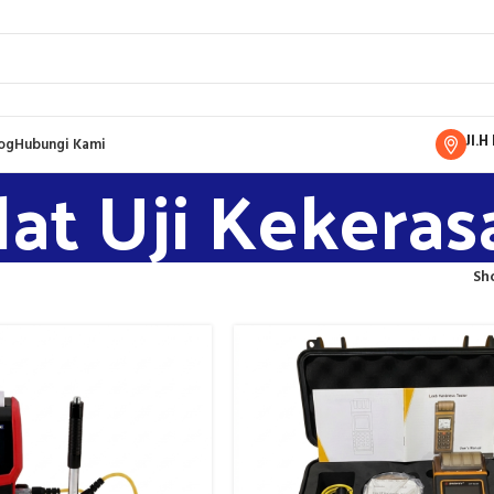
Jl.
og
Hubungi Kami
lat Uji Kekeras
Sh