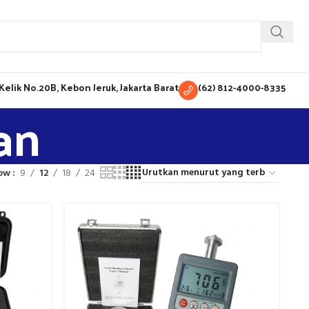
H Kelik No.20B, Kebon Jeruk, Jakarta Barat
(62) 812-4000-8335
an
ow
9
12
18
24