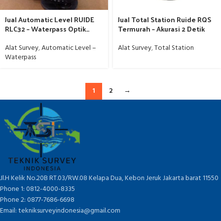
Jual Automatic Level RUIDE
Jual Total Station Ruide RQS
RLC32 – Waterpass Optik
Termurah – Akurasi 2 Detik
Presisi untuk Survey &
Konstruksi
Alat Survey
,
Automatic Level –
Alat Survey
,
Total Station
Waterpass
1
2
→
Jl.H Kelik No.20B RT.03/RW.08 Kelapa Dua, Kebon Jeruk Jakarta barat 11550
Phone 1: 0812-4000-8335
Phone 2: 0877-7686-6698
Email: tekniksurveyindonesia@gmail.com