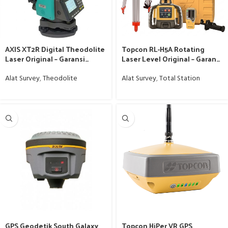
AXIS XT2R Digital Theodolite
Topcon RL-H5A Rotating
Laser Original – Garansi
Laser Level Original – Garansi
Resmi
Resmi Murah
Alat Survey
,
Theodolite
Alat Survey
,
Total Station
GPS Geodetik South Galaxy
Topcon HiPer VR GPS