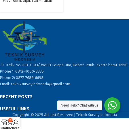
Alat Teknik Sipil
,
Soil – Tanah
Jl.H Kelik No.20B RT.03/RW.08 Kelapa Dua, Kebon Jeruk Jakarta barat 11550
Phone 1: 0812-4000-8335
Phone 2: 0877-7686-6698
Email: tekniksurveyindonesia@gmail.com
RECENT POSTS
Need Help?
Chat with us
USEFUL LINKS
Copyright © 2025 Allright Reserved | Teknik Survey Indonesia
0
Shop
Cart
My account