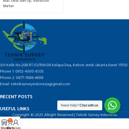
Alat Ukur dan Uji
,
Vibration
Meter
Jl.H Kelik No.20B RT.03/RW.08 Kelapa Dua, Kebon Jeruk Jakarta barat 11550
Phone 1: 0812-4000-8335
Phone 2: 0877-7686-6698
Email: tekniksurveyindonesia@gmail.com
RECENT POSTS
Need Help?
Chat with us
USEFUL LINKS
Copyright © 2025 Allright Reserved | Teknik Survey Indonesia
0
Shop
Cart
My account