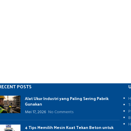
RECENT POSTS
U
Alat Ukur Industri yang Paling Sering Pabrik
H
Gunakan
T
P
Mei 17, 2026
No Comments
B
H
4 Tips Memilih Mesin Kuat Tekan Beton untuk