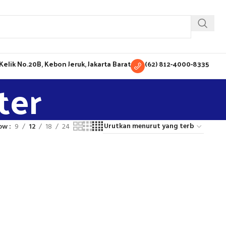
H Kelik No.20B, Kebon Jeruk, Jakarta Barat
(62) 812-4000-8335
ter
ow
9
12
18
24