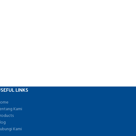
SEFUL LINKS
ome
entang Kami
roducts
log
ubungi Kami