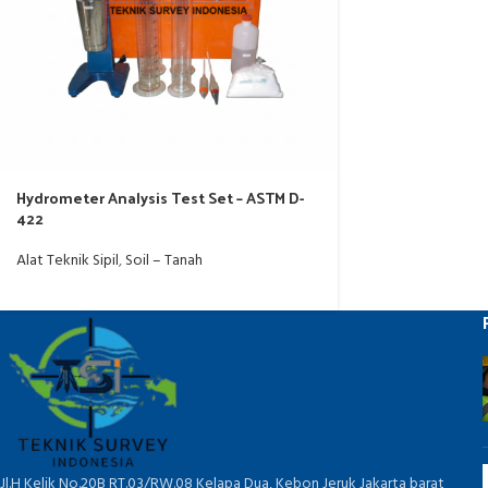
Hydrometer Analysis Test Set – ASTM D-
422
Alat Teknik Sipil
,
Soil – Tanah
Jl.H Kelik No.20B RT.03/RW.08 Kelapa Dua, Kebon Jeruk Jakarta barat