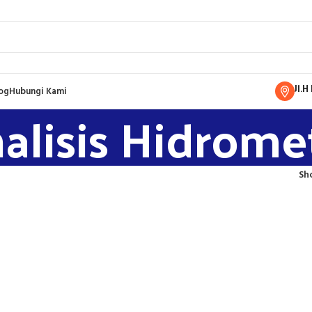
Jl.
og
Hubungi Kami
alisis Hidrome
Sh