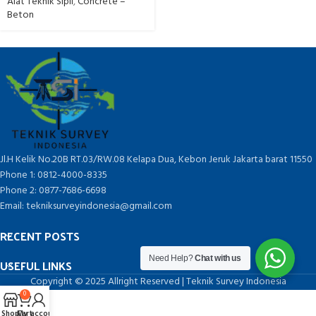
Alat Teknik Sipil
,
Concrete –
Beton
Jl.H Kelik No.20B RT.03/RW.08 Kelapa Dua, Kebon Jeruk Jakarta barat 11550
Phone 1: 0812-4000-8335
Phone 2: 0877-7686-6698
Email: tekniksurveyindonesia@gmail.com
RECENT POSTS
Need Help?
Chat with us
USEFUL LINKS
Copyright © 2025 Allright Reserved | Teknik Survey Indonesia
0
Shop
Cart
My account