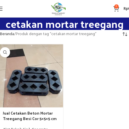
0
Rp
cetakan mortar treegang
Beranda
Produk dengan tag “cetakan mortar treegang”
Jual Cetakan Beton Mortar
Treegang Besi Cor 5×5×5 cm