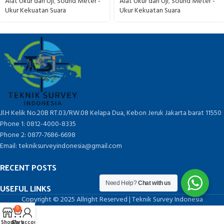
Alat Ukur dan Uji
,
Sound Meter -
Alat Ukur dan Uji
,
Sound Meter -
Ukur Kekuatan Suara
Ukur Kekuatan Suara
Jl.H Kelik No.20B RT.03/RW.08 Kelapa Dua, Kebon Jeruk Jakarta barat 11550
Phone 1: 0812-4000-8335
Phone 2: 0877-7686-6698
Email: tekniksurveyindonesia@gmail.com
RECENT POSTS
Need Help?
Chat with us
USEFUL LINKS
Copyright © 2025 Allright Reserved | Teknik Survey Indonesia
0
Shop
Cart
My account