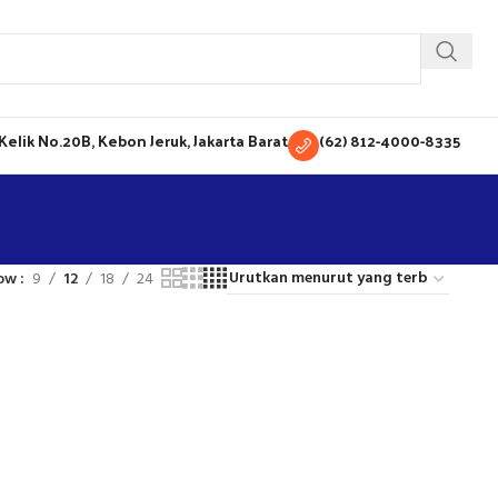
H Kelik No.20B, Kebon Jeruk, Jakarta Barat
(62) 812-4000-8335
ow
9
12
18
24