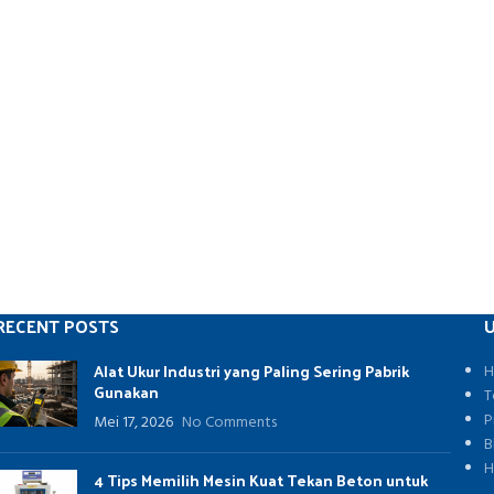
RECENT POSTS
U
Alat Ukur Industri yang Paling Sering Pabrik
H
Gunakan
T
P
Mei 17, 2026
No Comments
B
H
4 Tips Memilih Mesin Kuat Tekan Beton untuk