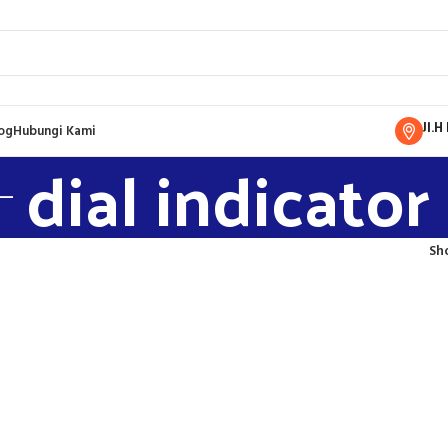
Jl.
og
Hubungi Kami
dial indicator
Sh