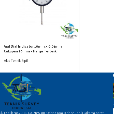
Jual Dial Indicator 10mm x 0.01mm
Cakupan 10 mm – Harga Terbaik
Alat Teknik Sipil
Jl.H Kelik No.20B RT.03/RW.08 Kelapa Dua, Kebon Jeruk Jakarta barat