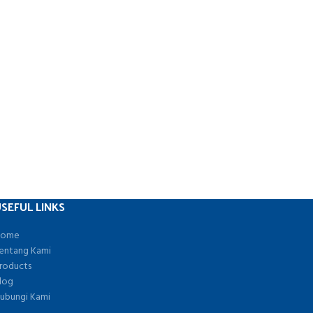
SEFUL LINKS
ome
entang Kami
roducts
log
ubungi Kami