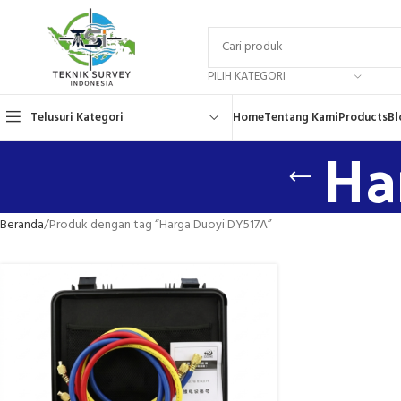
PILIH KATEGORI
Telusuri Kategori
Home
Tentang Kami
Products
Bl
Ha
Beranda
Produk dengan tag “Harga Duoyi DY517A”