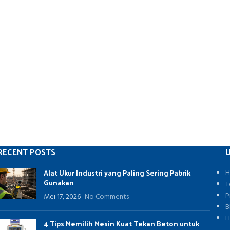
RECENT POSTS
U
Alat Ukur Industri yang Paling Sering Pabrik
H
Gunakan
T
P
Mei 17, 2026
No Comments
B
H
4 Tips Memilih Mesin Kuat Tekan Beton untuk