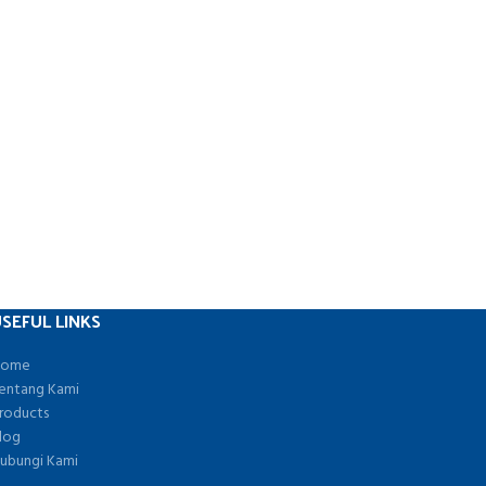
SEFUL LINKS
ome
entang Kami
roducts
log
ubungi Kami