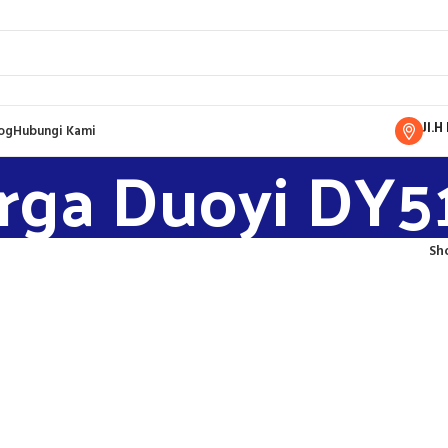
Jl.
og
Hubungi Kami
rga Duoyi DY5
Sh