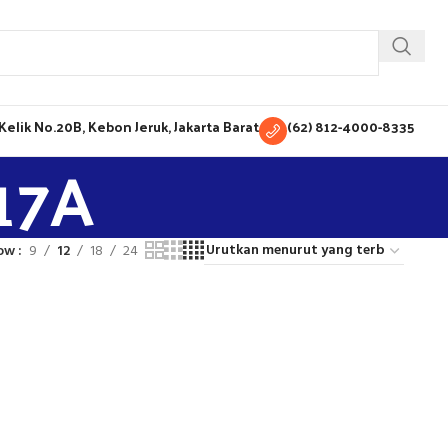
H Kelik No.20B, Kebon Jeruk, Jakarta Barat
(62) 812-4000-8335
17A
ow
9
12
18
24