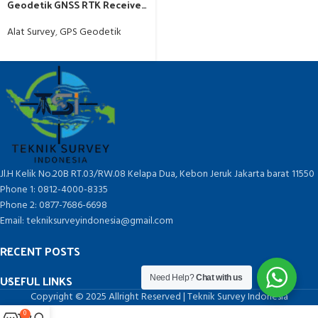
Geodetik GNSS RTK Receiver
– Original Garansi Resmi
Alat Survey
,
GPS Geodetik
Jl.H Kelik No.20B RT.03/RW.08 Kelapa Dua, Kebon Jeruk Jakarta barat 11550
Phone 1: 0812-4000-8335
Phone 2: 0877-7686-6698
Email: tekniksurveyindonesia@gmail.com
RECENT POSTS
USEFUL LINKS
Need Help?
Chat with us
Copyright © 2025 Allright Reserved | Teknik Survey Indonesia
0