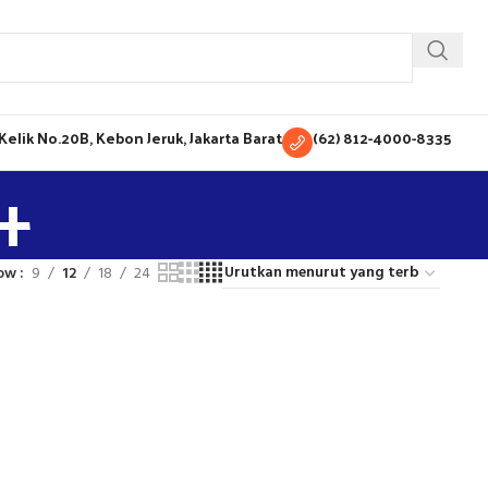
H Kelik No.20B, Kebon Jeruk, Jakarta Barat
(62) 812-4000-8335
+
ow
9
12
18
24