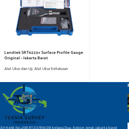
Landtek SRT6223+ Surface Profile Gauge
Original – Jakarta Barat
Alat Ukur dan Uji
,
Alat Ukur Kehalusan
Jl.H Kelik No.20B RT.03/RW.08 Kelapa Dua, Kebon Jeruk Jakarta barat