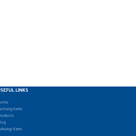
SEFUL LINKS
ome
entang Kami
roducts
log
ubungi Kami