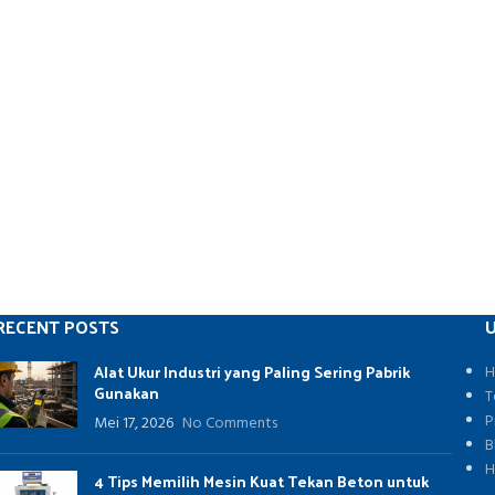
RECENT POSTS
U
Alat Ukur Industri yang Paling Sering Pabrik
H
Gunakan
T
P
Mei 17, 2026
No Comments
B
H
4 Tips Memilih Mesin Kuat Tekan Beton untuk