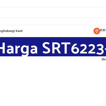
Jl.
og
Hubungi Kami
Harga SRT6223
Sh