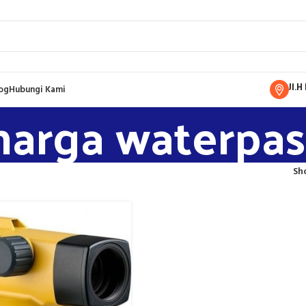
Jl.
og
Hubungi Kami
harga waterpas
Sh