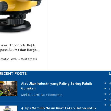
 Level Topcon ATB-4A
rpass Akurat dan Harga
matic Level – Waterpass
RECENT POSTS
U
Alat Ukur Industri yang Paling Sering Pabrik
H
Gunakan
T
P
Mei 17, 2026
No Comments
B
H
4 Tips Memilih Mesin Kuat Tekan Beton untuk