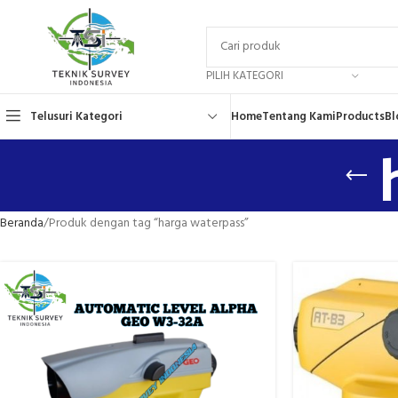
PILIH KATEGORI
Telusuri Kategori
Home
Tentang Kami
Products
Bl
Beranda
Produk dengan tag “harga waterpass”