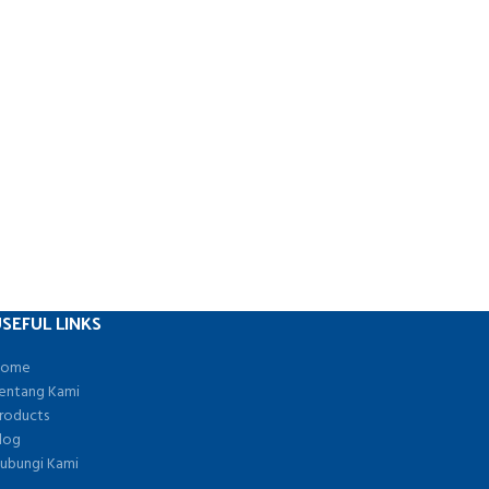
SEFUL LINKS
ome
entang Kami
roducts
log
ubungi Kami