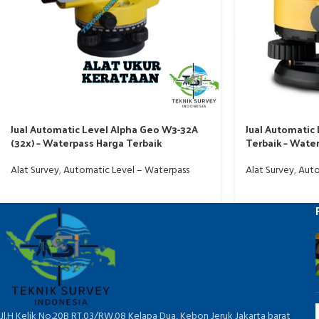
Jual Automatic Level Alpha Geo W3-32A
Jual Automatic
(32x) – Waterpass Harga Terbaik
Terbaik – Wate
Murah
Alat Survey
,
Automatic Level – Waterpass
Alat Survey
,
Auto
Jl.H Kelik No.20B RT.03/RW.08 Kelapa Dua, Kebon Jeruk Jakarta barat