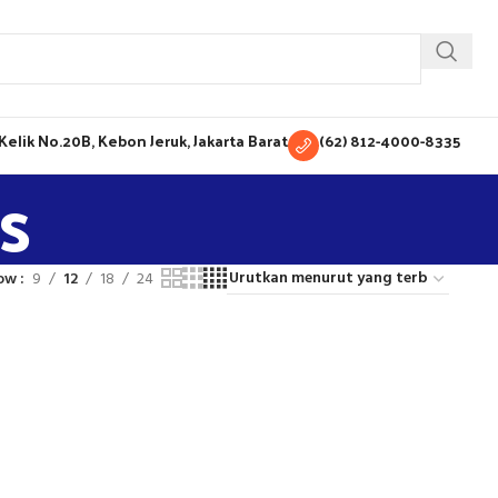
H Kelik No.20B, Kebon Jeruk, Jakarta Barat
(62) 812-4000-8335
s
ow
9
12
18
24