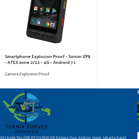
Smartphone Explosion Proof – Sonim XP8
– ATEX zone 2/22 – 4G – Android 7.1
Camera Explosion Proof
Jl.H Kelik No.20B RT.03/RW.08 Kelapa Dua, Kebon Jeruk Jakarta barat