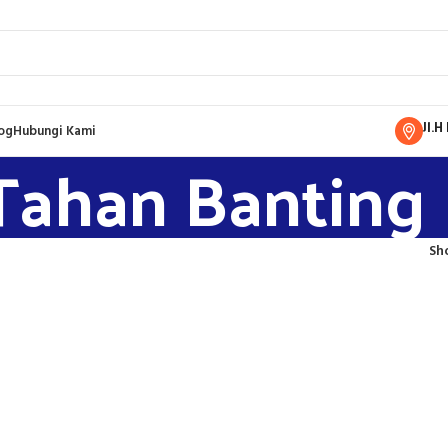
Jl.
og
Hubungi Kami
Tahan Banting 
Sh