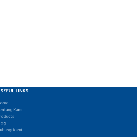
SEFUL LINKS
ome
entang Kami
roducts
log
ubungi Kami