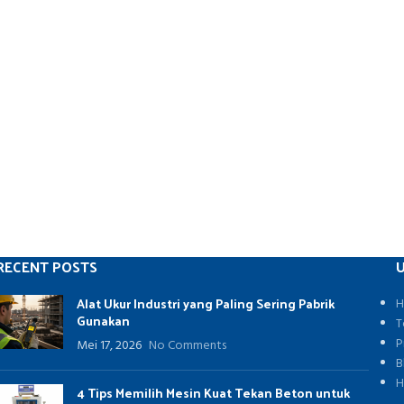
RECENT POSTS
U
Alat Ukur Industri yang Paling Sering Pabrik
H
Gunakan
T
P
Mei 17, 2026
No Comments
B
H
4 Tips Memilih Mesin Kuat Tekan Beton untuk