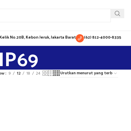
H Kelik No.20B, Kebon Jeruk, Jakarta Barat
(62) 812-4000-8335
IP69
ow
9
12
18
24