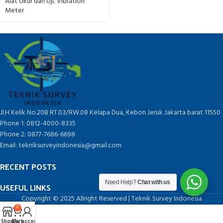
Alat Ukur dan Uji
,
Vibration
Meter
Jl.H Kelik No.20B RT.03/RW.08 Kelapa Dua, Kebon Jeruk Jakarta barat 11550
Phone 1: 0812-4000-8335
Phone 2: 0877-7686-6698
Email: tekniksurveyindonesia@gmail.com
RECENT POSTS
Need Help?
Chat with us
USEFUL LINKS
Copyright © 2025 Allright Reserved | Teknik Survey Indonesia
0
Shop
Cart
My account