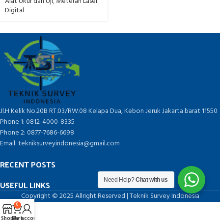
Alat Ukur dan Uji
,
Meteran Laser
Digital
Jl.H Kelik No.20B RT.03/RW.08 Kelapa Dua, Kebon Jeruk Jakarta barat 11550
Phone 1: 0812-4000-8335
Phone 2: 0877-7686-6698
Email: tekniksurveyindonesia@gmail.com
RECENT POSTS
Need Help?
Chat with us
USEFUL LINKS
Copyright © 2025 Allright Reserved | Teknik Survey Indonesia
0
Shop
Cart
My account