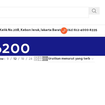
H Kelik No.20B, Kebon Jeruk, Jakarta Barat
(62) 812-4000-8335
6200
ow
9
12
18
24