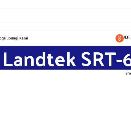
Jl.
og
Hubungi Kami
l Landtek SRT-
Sh