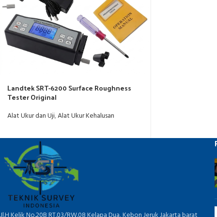
Landtek SRT-6200 Surface Roughness
Tester Original
Alat Ukur dan Uji
,
Alat Ukur Kehalusan
Jl.H Kelik No.20B RT.03/RW.08 Kelapa Dua, Kebon Jeruk Jakarta barat