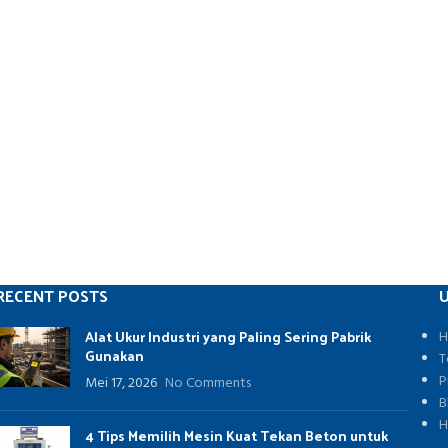
RECENT POSTS
U
Alat Ukur Industri yang Paling Sering Pabrik
H
Gunakan
T
P
Mei 17, 2026
No Comments
B
H
4 Tips Memilih Mesin Kuat Tekan Beton untuk