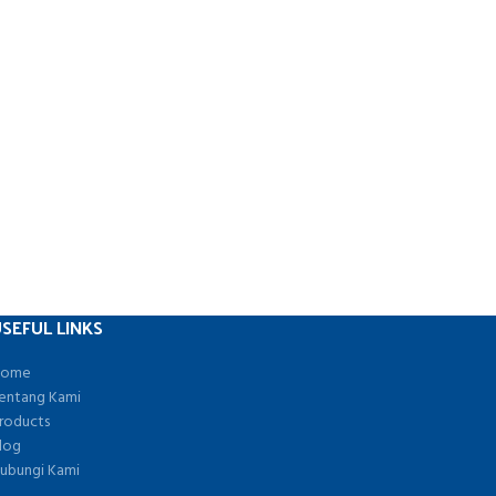
SEFUL LINKS
ome
entang Kami
roducts
log
ubungi Kami