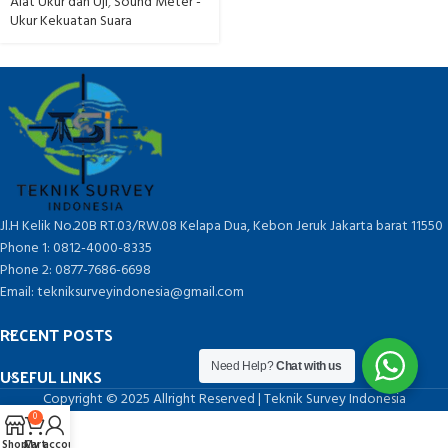
Alat Ukur dan Uji
,
Sound Meter -
Ukur Kekuatan Suara
Jl.H Kelik No.20B RT.03/RW.08 Kelapa Dua, Kebon Jeruk Jakarta barat 11550
Phone 1: 0812-4000-8335
Phone 2: 0877-7686-6698
Email: tekniksurveyindonesia@gmail.com
RECENT POSTS
Need Help?
Chat with us
USEFUL LINKS
Copyright © 2025 Allright Reserved | Teknik Survey Indonesia
0
Shop
Cart
My account