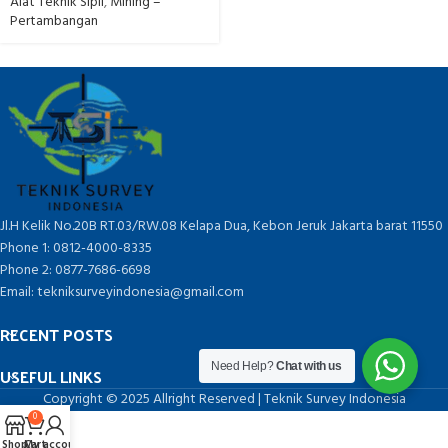
Laboratorium
Alat Teknik Sipil
,
Mining –
Pertambangan
Jl.H Kelik No.20B RT.03/RW.08 Kelapa Dua, Kebon Jeruk Jakarta barat 11550
Phone 1: 0812-4000-8335
Phone 2: 0877-7686-6698
Email: tekniksurveyindonesia@gmail.com
RECENT POSTS
Need Help?
Chat with us
USEFUL LINKS
Copyright © 2025 Allright Reserved | Teknik Survey Indonesia
0
Shop
Cart
My account