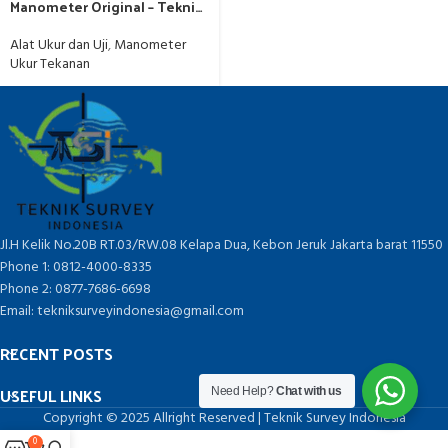
Manometer Original – Teknik
Survey Indonesia
Alat Ukur dan Uji
,
Manometer
Ukur Tekanan
Jl.H Kelik No.20B RT.03/RW.08 Kelapa Dua, Kebon Jeruk Jakarta barat 11550
Phone 1: 0812-4000-8335
Phone 2: 0877-7686-6698
Email: tekniksurveyindonesia@gmail.com
RECENT POSTS
USEFUL LINKS
Need Help?
Chat with us
Copyright © 2025 Allright Reserved | Teknik Survey Indonesia
0