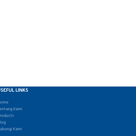
SEFUL LINKS
ome
entang Kami
roducts
log
ubungi Kami