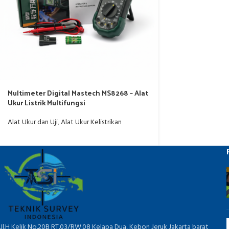
Multimeter Digital Mastech MS8268 – Alat
Ukur Listrik Multifungsi
Alat Ukur dan Uji
,
Alat Ukur Kelistrikan
Jl.H Kelik No.20B RT.03/RW.08 Kelapa Dua, Kebon Jeruk Jakarta barat