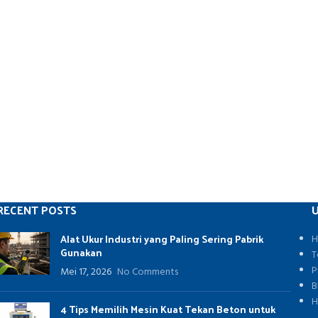
RECENT POSTS
U
Alat Ukur Industri yang Paling Sering Pabrik
H
Gunakan
T
P
Mei 17, 2026
No Comments
B
H
4 Tips Memilih Mesin Kuat Tekan Beton untuk