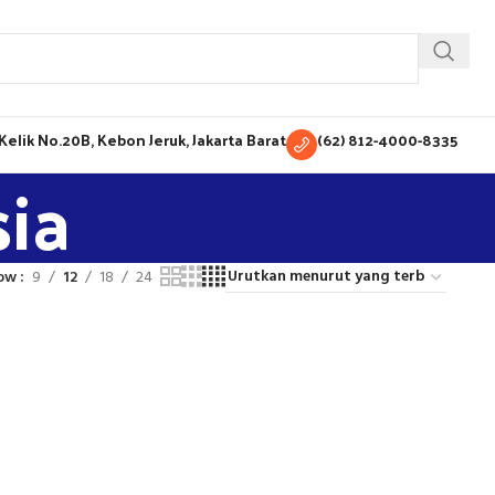
H Kelik No.20B, Kebon Jeruk, Jakarta Barat
(62) 812-4000-8335
ia
ow
9
12
18
24