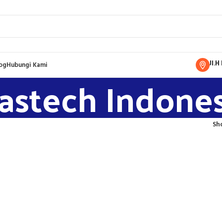
Jl.
og
Hubungi Kami
astech Indones
Sh