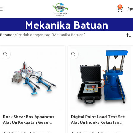
0
Rp
Mekanika Batuan
Beranda
Produk dengan tag “Mekanika Batuan”
Rock Shear Box Apparatus –
Digital Point Load Test Set –
Alat Uji Kekuatan Geser
Alat Uji Indeks Kekuatan
Langsung Batuan
Batuan