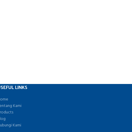
SEFUL LINKS
ome
entang Kami
roducts
log
ubungi Kami