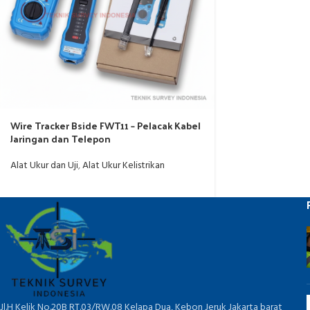
Wire Tracker Bside FWT11 – Pelacak Kabel
Jaringan dan Telepon
Alat Ukur dan Uji
,
Alat Ukur Kelistrikan
Jl.H Kelik No.20B RT.03/RW.08 Kelapa Dua, Kebon Jeruk Jakarta barat