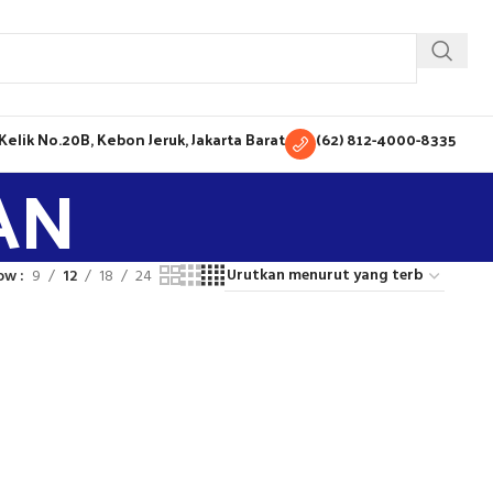
H Kelik No.20B, Kebon Jeruk, Jakarta Barat
(62) 812-4000-8335
LAN
ow
9
12
18
24