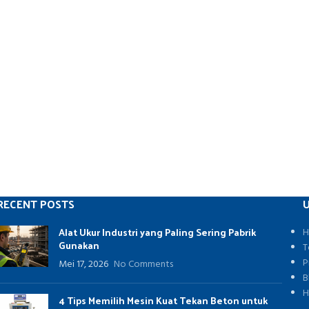
RECENT POSTS
U
Alat Ukur Industri yang Paling Sering Pabrik
H
Gunakan
T
P
Mei 17, 2026
No Comments
B
H
4 Tips Memilih Mesin Kuat Tekan Beton untuk