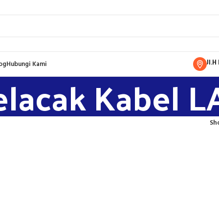
Jl.
og
Hubungi Kami
elacak Kabel 
Sh