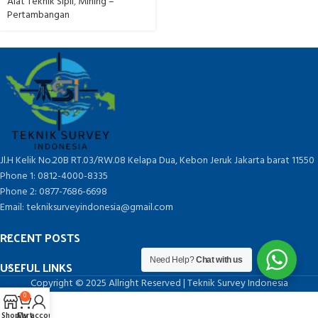
Alat Teknik Sipil
,
Mining –
Pertambangan
Jl.H Kelik No.20B RT.03/RW.08 Kelapa Dua, Kebon Jeruk Jakarta barat 11550
Phone 1: 0812-4000-8335
Phone 2: 0877-7686-6698
Email: tekniksurveyindonesia@gmail.com
RECENT POSTS
Need Help?
Chat with us
USEFUL LINKS
Copyright © 2025 Allright Reserved | Teknik Survey Indonesia
0
Shop
Cart
My account