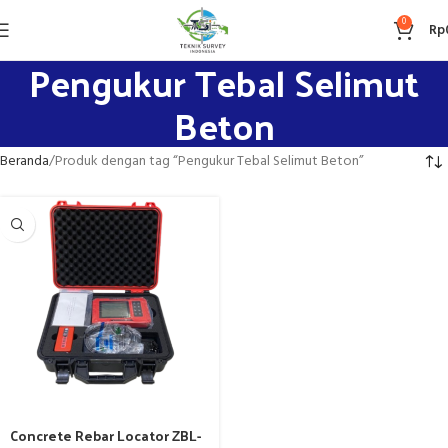
0
Rp
Pengukur Tebal Selimut
Beton
Beranda
Produk dengan tag “Pengukur Tebal Selimut Beton”
Concrete Rebar Locator ZBL-