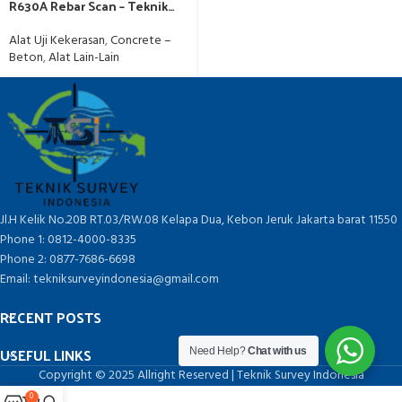
R630A Rebar Scan – Teknik
Survey Indonesia
Alat Uji Kekerasan
,
Concrete –
Beton
,
Alat Lain-Lain
Jl.H Kelik No.20B RT.03/RW.08 Kelapa Dua, Kebon Jeruk Jakarta barat 11550
Phone 1: 0812-4000-8335
Phone 2: 0877-7686-6698
Email: tekniksurveyindonesia@gmail.com
RECENT POSTS
USEFUL LINKS
Need Help?
Chat with us
Copyright © 2025 Allright Reserved | Teknik Survey Indonesia
0