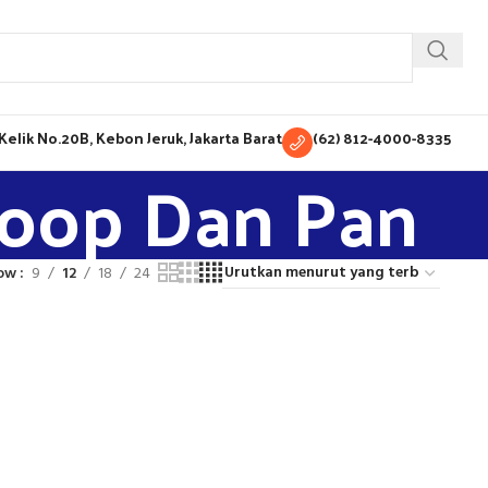
H Kelik No.20B, Kebon Jeruk, Jakarta Barat
(62) 812-4000-8335
coop Dan Pan
ow
9
12
18
24