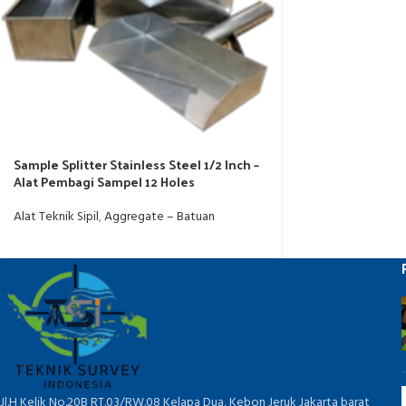
Sample Splitter Stainless Steel 1/2 Inch –
Alat Pembagi Sampel 12 Holes
Alat Teknik Sipil
,
Aggregate – Batuan
Jl.H Kelik No.20B RT.03/RW.08 Kelapa Dua, Kebon Jeruk Jakarta barat