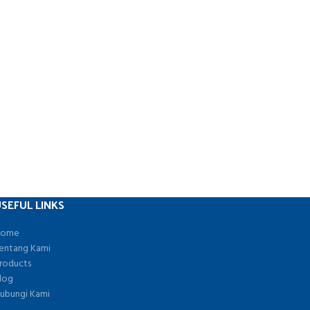
SEFUL LINKS
ome
entang Kami
roducts
log
ubungi Kami