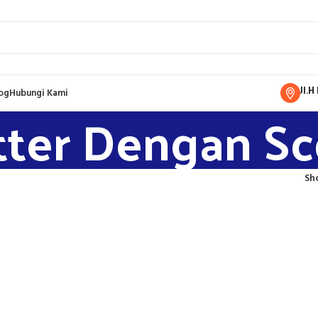
Jl.
og
Hubungi Kami
tter Dengan S
Sh