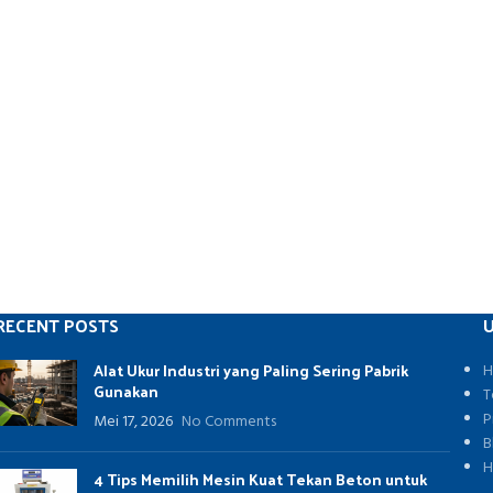
RECENT POSTS
U
Alat Ukur Industri yang Paling Sering Pabrik
H
Gunakan
T
P
Mei 17, 2026
No Comments
B
H
4 Tips Memilih Mesin Kuat Tekan Beton untuk