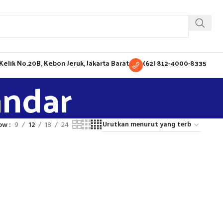
H Kelik No.20B, Kebon Jeruk, Jakarta Barat
(62) 812-4000-8335
andar
ow
9
12
18
24