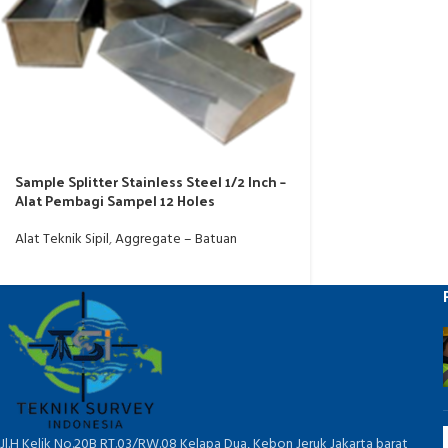
Sample Splitter Stainless Steel 1/2 Inch –
Alat Pembagi Sampel 12 Holes
Alat Teknik Sipil
,
Aggregate – Batuan
Jl.H Kelik No.20B RT.03/RW.08 Kelapa Dua, Kebon Jeruk Jakarta barat