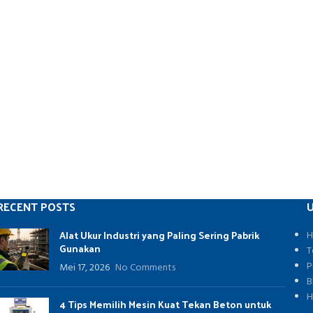
RECENT POSTS
U
Alat Ukur Industri yang Paling Sering Pabrik
H
Gunakan
T
P
Mei 17, 2026
No Comments
B
H
4 Tips Memilih Mesin Kuat Tekan Beton untuk