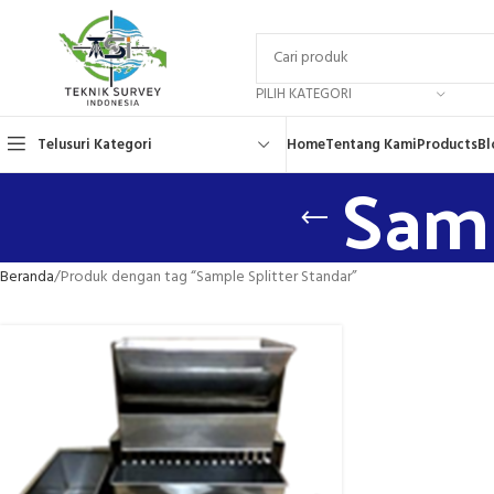
PILIH KATEGORI
Telusuri Kategori
Home
Tentang Kami
Products
Bl
Samp
Beranda
Produk dengan tag “Sample Splitter Standar”