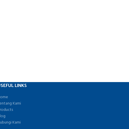
SEFUL LINKS
ome
entang Kami
roducts
log
ubungi Kami