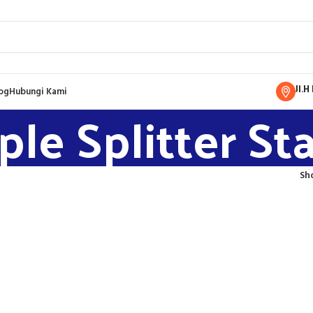
Jl.
og
Hubungi Kami
le Splitter St
Sh