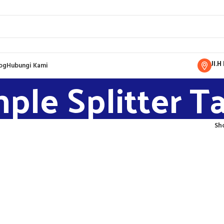
Jl.
og
Hubungi Kami
ple Splitter T
Sh