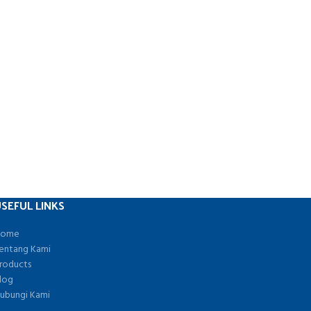
SEFUL LINKS
ome
entang Kami
roducts
log
ubungi Kami