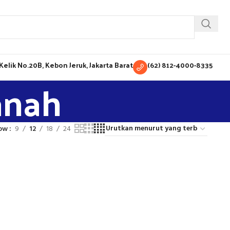
H Kelik No.20B, Kebon Jeruk, Jakarta Barat
(62) 812-4000-8335
anah
ow
9
12
18
24