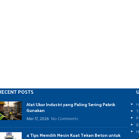
RECENT POSTS
U
Alat Ukur Industri yang Paling Sering Pabrik
H
Gunakan
T
P
Mei 17, 2026
No Comments
B
H
4 Tips Memilih Mesin Kuat Tekan Beton untuk