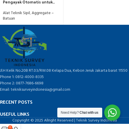
Pengayak Otomatis untuk
Pengujian Material
Alat Teknik Sipil
,
Aggregate –
Batuan
Jl.H Kelik No.20B RT.03/RW.08 Kelapa Dua, Kebon Jeruk Jakarta barat 11550
Phone 1: 0812-4000-8335
Phone 2: 0877-7686-6698
Email: tekniksurveyindonesia@gmail.com
RECENT POSTS
USEFUL LINKS
Need Help?
Chat with us
Copyright © 2025 Allright Reserved | Teknik Survey Indonesia
0