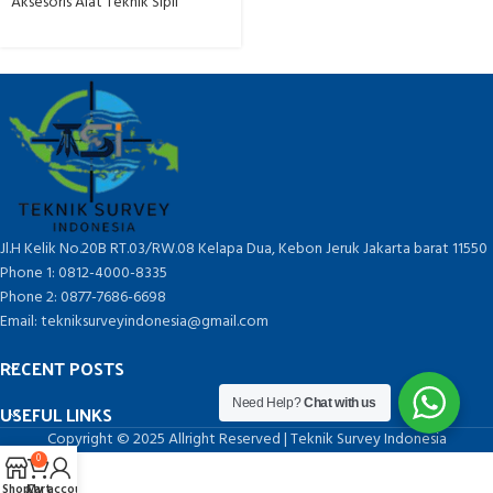
Aksesoris Alat Teknik Sipil
Jl.H Kelik No.20B RT.03/RW.08 Kelapa Dua, Kebon Jeruk Jakarta barat 11550
Phone 1: 0812-4000-8335
Phone 2: 0877-7686-6698
Email: tekniksurveyindonesia@gmail.com
RECENT POSTS
Need Help?
Chat with us
USEFUL LINKS
Copyright © 2025 Allright Reserved | Teknik Survey Indonesia
0
Shop
Cart
My account