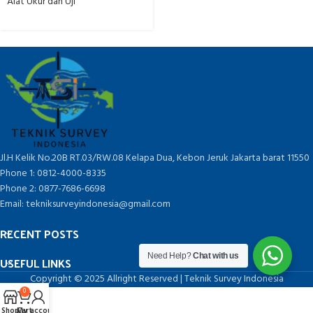
Alat Ukur dan Uji
Jl.H Kelik No.20B RT.03/RW.08 Kelapa Dua, Kebon Jeruk Jakarta barat 11550
Phone 1: 0812-4000-8335
Phone 2: 0877-7686-6698
Email: tekniksurveyindonesia@gmail.com
RECENT POSTS
Need Help?
Chat with us
USEFUL LINKS
Copyright © 2025 Allright Reserved | Teknik Survey Indonesia
0
Shop
Cart
My account