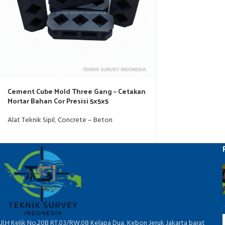
Cement Cube Mold Three Gang – Cetakan
Mortar Bahan Cor Presisi 5x5x5
Alat Teknik Sipil
,
Concrete – Beton
Jl.H Kelik No.20B RT.03/RW.08 Kelapa Dua, Kebon Jeruk Jakarta barat