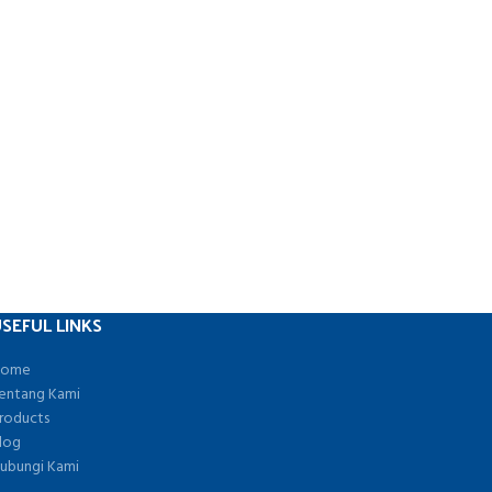
SEFUL LINKS
ome
entang Kami
roducts
log
ubungi Kami