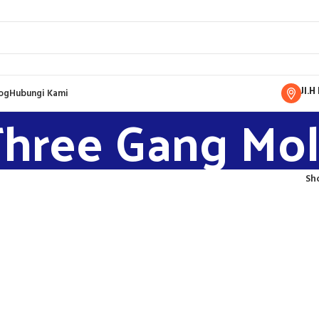
Jl.
og
Hubungi Kami
hree Gang Mo
Sh