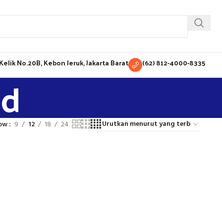
H Kelik No.20B, Kebon Jeruk, Jakarta Barat
(62) 812-4000-8335
ld
ow
9
12
18
24