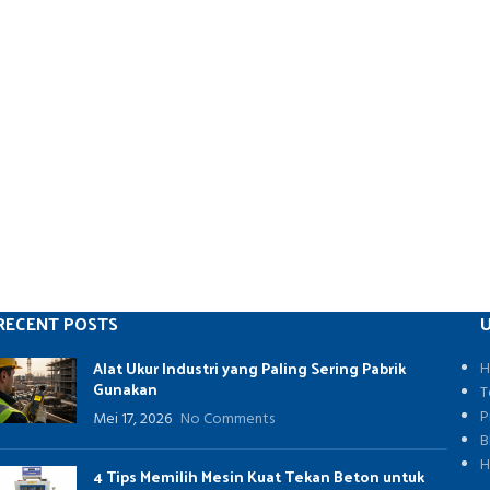
RECENT POSTS
U
Alat Ukur Industri yang Paling Sering Pabrik
H
Gunakan
T
P
Mei 17, 2026
No Comments
B
H
4 Tips Memilih Mesin Kuat Tekan Beton untuk