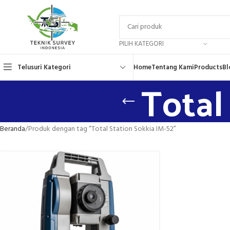
PILIH KATEGORI
Telusuri Kategori
Home
Tentang Kami
Products
Bl
Total
Beranda
Produk dengan tag “Total Station Sokkia IM-52”