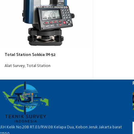
Total Station Sokkia IM-52
Alat Survey
,
Total Station
Jl.H Kelik No.20B RT.03/RW.08 Kelapa Dua, Kebon Jeruk Jakarta barat
11550