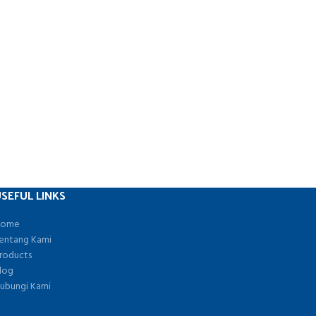
SEFUL LINKS
ome
entang Kami
roducts
log
ubungi Kami