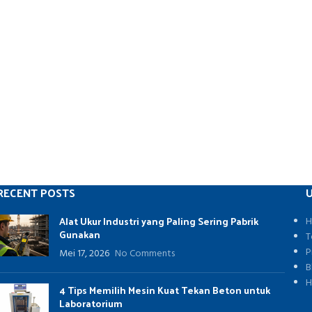
RECENT POSTS
U
Alat Ukur Industri yang Paling Sering Pabrik
H
Gunakan
T
P
Mei 17, 2026
No Comments
B
H
4 Tips Memilih Mesin Kuat Tekan Beton untuk
Laboratorium