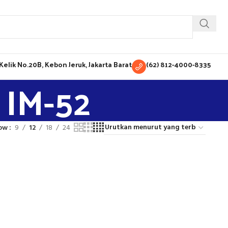
H Kelik No.20B, Kebon Jeruk, Jakarta Barat
(62) 812-4000-8335
 IM-52
ow
9
12
18
24