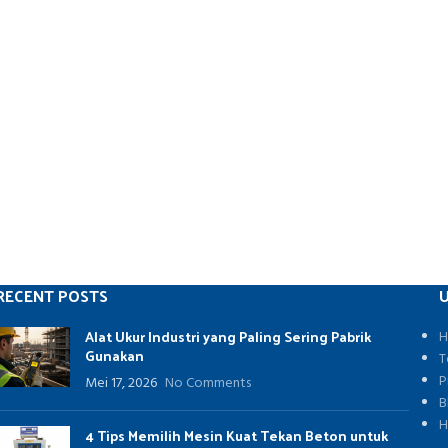
RECENT POSTS
U
Alat Ukur Industri yang Paling Sering Pabrik
H
Gunakan
T
P
Mei 17, 2026
No Comments
B
H
4 Tips Memilih Mesin Kuat Tekan Beton untuk