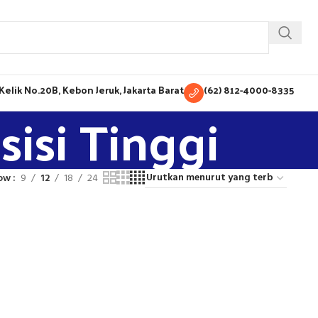
H Kelik No.20B, Kebon Jeruk, Jakarta Barat
(62) 812-4000-8335
isi Tinggi
ow
9
12
18
24