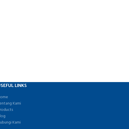
SEFUL LINKS
ome
entang Kami
roducts
log
ubungi Kami