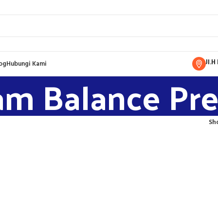
Jl.
og
Hubungi Kami
am Balance Pres
Sh