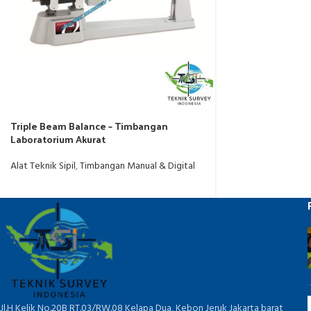
Triple Beam Balance – Timbangan
Laboratorium Akurat
Alat Teknik Sipil
,
Timbangan Manual & Digital
Jl.H Kelik No.20B RT.03/RW.08 Kelapa Dua, Kebon Jeruk Jakarta barat