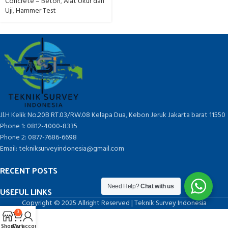
Concrete – Beton
,
Alat Ukur dan
Uji
,
Hammer Test
Jl.H Kelik No.20B RT.03/RW.08 Kelapa Dua, Kebon Jeruk Jakarta barat 11550
Phone 1: 0812-4000-8335
Phone 2: 0877-7686-6698
Email: tekniksurveyindonesia@gmail.com
RECENT POSTS
Need Help?
Chat with us
USEFUL LINKS
Copyright © 2025 Allright Reserved | Teknik Survey Indonesia
0
Shop
Cart
My account