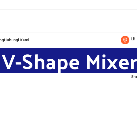
Jl.
og
Hubungi Kami
V-Shape Mixer
Sh