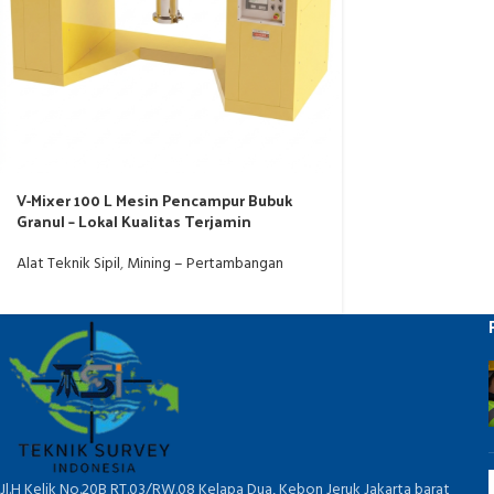
V-Mixer 100 L Mesin Pencampur Bubuk
Granul – Lokal Kualitas Terjamin
Alat Teknik Sipil
,
Mining – Pertambangan
Jl.H Kelik No.20B RT.03/RW.08 Kelapa Dua, Kebon Jeruk Jakarta barat