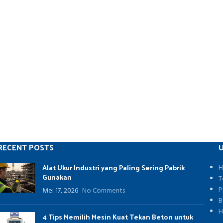
RECENT POSTS
U
Alat Ukur Industri yang Paling Sering Pabrik
H
Gunakan
T
P
Mei 17, 2026
No Comments
B
H
4 Tips Memilih Mesin Kuat Tekan Beton untuk