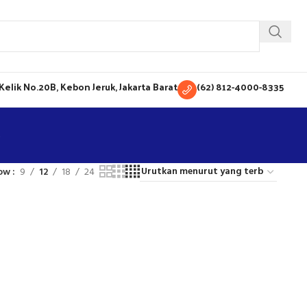
H Kelik No.20B, Kebon Jeruk, Jakarta Barat
(62) 812-4000-8335
ow
9
12
18
24