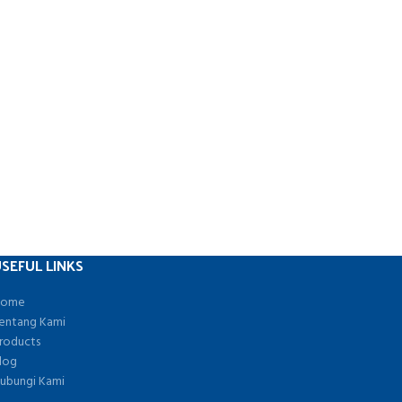
SEFUL LINKS
ome
entang Kami
roducts
log
ubungi Kami