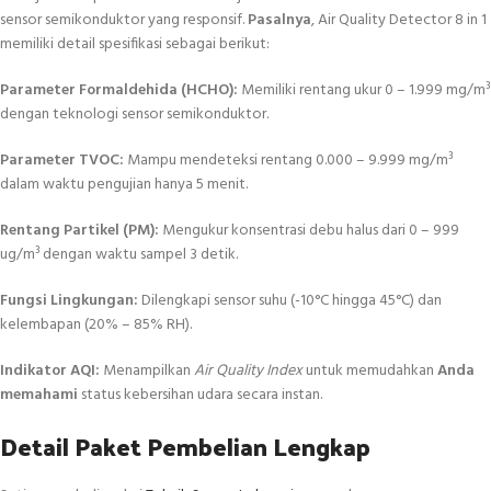
sensor semikonduktor yang responsif.
Pasalnya
, Air Quality Detector 8 in 1
memiliki detail spesifikasi sebagai berikut:
Parameter Formaldehida (HCHO):
Memiliki rentang ukur 0 – 1.999 mg/m³
dengan teknologi sensor semikonduktor.
Parameter TVOC:
Mampu mendeteksi rentang 0.000 – 9.999 mg/m³
dalam waktu pengujian hanya 5 menit.
Rentang Partikel (PM):
Mengukur konsentrasi debu halus dari 0 – 999
ug/m³ dengan waktu sampel 3 detik.
Fungsi Lingkungan:
Dilengkapi sensor suhu (-10°C hingga 45°C) dan
kelembapan (20% – 85% RH).
Indikator AQI:
Menampilkan
Air Quality Index
untuk memudahkan
Anda
memahami
status kebersihan udara secara instan.
Detail Paket Pembelian Lengkap