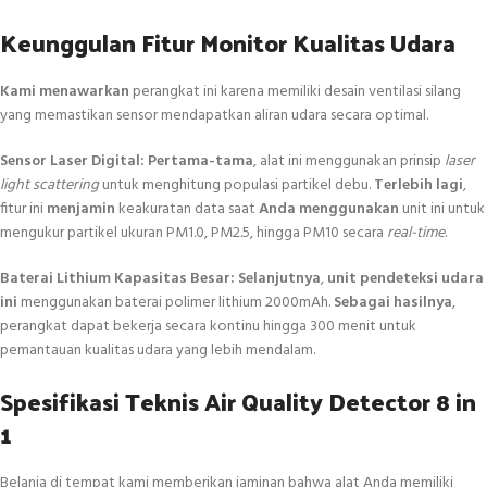
Keunggulan Fitur Monitor Kualitas Udara
Kami menawarkan
perangkat ini karena memiliki desain ventilasi silang
yang memastikan sensor mendapatkan aliran udara secara optimal.
Sensor Laser Digital:
Pertama-tama
, alat ini menggunakan prinsip
laser
light scattering
untuk menghitung populasi partikel debu.
Terlebih lagi
,
fitur ini
menjamin
keakuratan data saat
Anda menggunakan
unit ini untuk
mengukur partikel ukuran PM1.0, PM2.5, hingga PM10 secara
real-time
.
Baterai Lithium Kapasitas Besar:
Selanjutnya
,
unit pendeteksi udara
ini
menggunakan baterai polimer lithium 2000mAh.
Sebagai hasilnya
,
perangkat dapat bekerja secara kontinu hingga 300 menit untuk
pemantauan kualitas udara yang lebih mendalam.
Spesifikasi Teknis Air Quality Detector 8 in
1
Belanja di tempat kami memberikan jaminan bahwa alat Anda memiliki