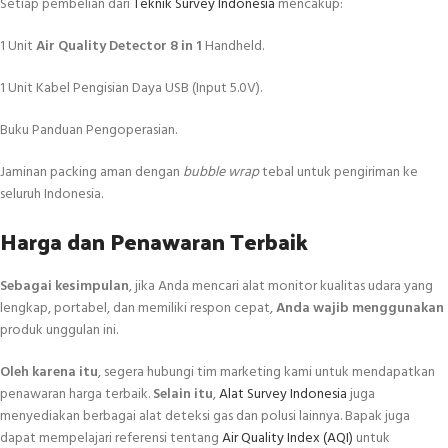
Setiap pembelian dari
Teknik Survey Indonesia
mencakup:
1 Unit
Air Quality Detector 8 in 1
Handheld.
1 Unit Kabel Pengisian Daya USB (Input 5.0V).
Buku Panduan Pengoperasian.
Jaminan packing aman dengan
bubble wrap
tebal untuk pengiriman ke
seluruh Indonesia.
Harga dan Penawaran Terbaik
Sebagai kesimpulan
, jika Anda mencari alat monitor kualitas udara yang
lengkap, portabel, dan memiliki respon cepat,
Anda wajib menggunakan
produk unggulan ini.
Oleh karena itu
, segera hubungi tim marketing kami untuk mendapatkan
penawaran harga terbaik.
Selain itu
,
Alat Survey Indonesia
juga
menyediakan berbagai alat deteksi gas dan polusi lainnya. Bapak juga
dapat mempelajari referensi tentang
Air Quality Index (AQI)
untuk