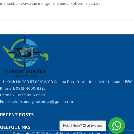
menambah wawasan mengenai standar kebersihan udara.
Jl.H Kelik No.20B RT.03/RW.08 Kelapa Dua, Kebon Jeruk Jakarta barat 11550
Phone 1: 0812-4000-8335
Phone 2: 0877-7686-6698
Email: tekniksurveyindonesia@gmail.com
RECENT POSTS
USEFUL LINKS
Need Help?
Chat with us
Copyright © 2025 Allright Reserved | Teknik Survey Indonesia