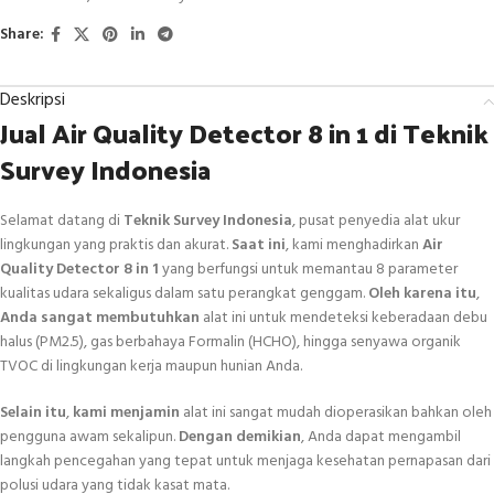
Share:
Deskripsi
Jual Air Quality Detector 8 in 1 di Teknik
Survey Indonesia
Selamat datang di
Teknik Survey Indonesia
, pusat penyedia alat ukur
lingkungan yang praktis dan akurat.
Saat ini
, kami menghadirkan
Air
Quality Detector 8 in 1
yang berfungsi untuk memantau 8 parameter
kualitas udara sekaligus dalam satu perangkat genggam.
Oleh karena itu
,
Anda sangat membutuhkan
alat ini untuk mendeteksi keberadaan debu
halus (PM2.5), gas berbahaya Formalin (HCHO), hingga senyawa organik
TVOC di lingkungan kerja maupun hunian Anda.
Selain itu
,
kami menjamin
alat ini sangat mudah dioperasikan bahkan oleh
pengguna awam sekalipun.
Dengan demikian
, Anda dapat mengambil
langkah pencegahan yang tepat untuk menjaga kesehatan pernapasan dari
polusi udara yang tidak kasat mata.