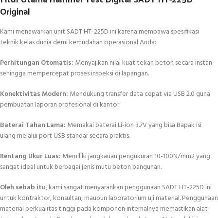
Original
Kami menawarkan unit SADT HT-225D ini karena membawa spesifikasi
teknik kelas dunia demi kemudahan operasional Anda:
Perhitungan Otomatis:
Menyajikan nilai kuat tekan beton secara instan
sehingga mempercepat proses inspeksi di lapangan.
Konektivitas Modern:
Mendukung transfer data cepat via USB 2.0 guna
pembuatan laporan profesional di kantor.
Baterai Tahan Lama:
Memakai baterai Li-ion 3.7V yang bisa Bapak isi
ulang melalui port USB standar secara praktis.
Rentang Ukur Luas:
Memiliki jangkauan pengukuran 10-100N/mm2 yang
sangat ideal untuk berbagai jenis mutu beton bangunan.
Oleh sebab itu
, kami sangat menyarankan penggunaan SADT HT-225D ini
untuk kontraktor, konsultan, maupun laboratorium uji material. Penggunaan
material berkualitas tinggi pada komponen internalnya memastikan alat