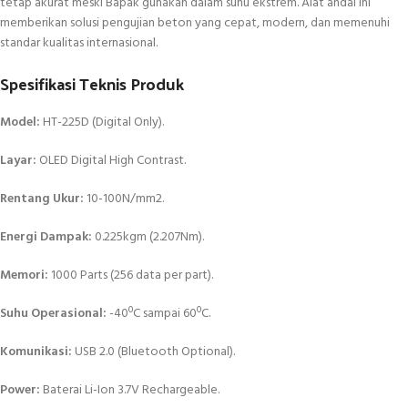
tetap akurat meski Bapak gunakan dalam suhu ekstrem. Alat andal ini
memberikan solusi pengujian beton yang cepat, modern, dan memenuhi
standar kualitas internasional.
Spesifikasi Teknis Produk
Model:
HT-225D (Digital Only).
Layar:
OLED Digital High Contrast.
Rentang Ukur:
10-100N/mm2.
Energi Dampak:
0.225kgm (2.207Nm).
Memori:
1000 Parts (256 data per part).
Suhu Operasional:
-40ºC sampai 60ºC.
Komunikasi:
USB 2.0 (Bluetooth Optional).
Power:
Baterai Li-Ion 3.7V Rechargeable.