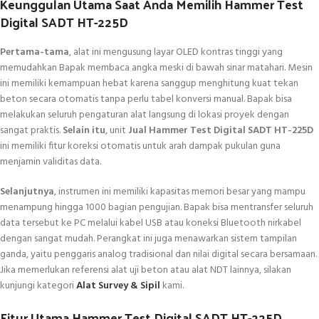
Keunggulan Utama Saat Anda Memilih Hammer Test
Digital SADT HT-225D
Pertama-tama
, alat ini mengusung layar OLED kontras tinggi yang
memudahkan Bapak membaca angka meski di bawah sinar matahari. Mesin
ini memiliki kemampuan hebat karena sanggup menghitung kuat tekan
beton secara otomatis tanpa perlu tabel konversi manual. Bapak bisa
melakukan seluruh pengaturan alat langsung di lokasi proyek dengan
sangat praktis.
Selain itu
, unit
Jual Hammer Test Digital SADT HT-225D
ini memiliki fitur koreksi otomatis untuk arah dampak pukulan guna
menjamin validitas data.
Selanjutnya
, instrumen ini memiliki kapasitas memori besar yang mampu
menampung hingga 1000 bagian pengujian. Bapak bisa mentransfer seluruh
data tersebut ke PC melalui kabel USB atau koneksi Bluetooth nirkabel
dengan sangat mudah. Perangkat ini juga menawarkan sistem tampilan
ganda, yaitu penggaris analog tradisional dan nilai digital secara bersamaan.
Jika memerlukan referensi alat uji beton atau alat NDT lainnya, silakan
kunjungi kategori
Alat Survey & Sipil
kami.
Fitur Utama Hammer Test Digital SADT HT-225D