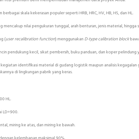
pan fitur premium demi mempermudah manajemen data proyek Anda:
 berbagai skala kekerasan populer seperti HRB, HRC, HV, HB, HS, dan HL.
encakup nilai pengukuran tunggal, arah benturan, jenis material, hingga s
g (
user recalibration function
) menggunakan
D-type calibration block
bawaa
 cincin pendukung kecil, sikat pembersih, buku panduan, dan koper pelindung
kegiatan identifikasi material di gudang logistik maupun analisis kegaga
kannya di lingkungan pabrik yang keras.
00 HL.
ai LD=900.
tal, miring ke atas, dan miring ke bawah.
C dengan kelembapan maksimal 90%.