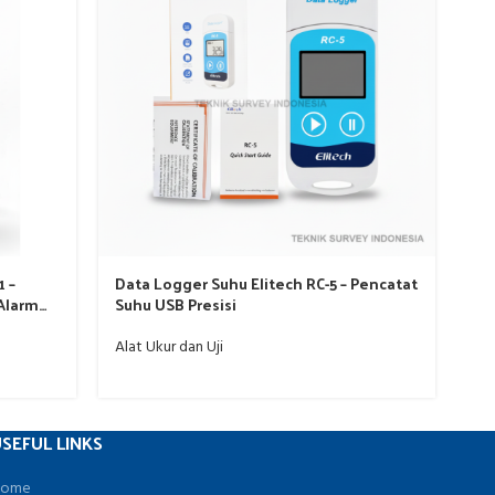
1 –
Data Logger Suhu Elitech RC-5 – Pencatat
Cl
Alarm
Suhu USB Presisi
Ta
Alat Ukur dan Uji
Ala
SEFUL LINKS
ome