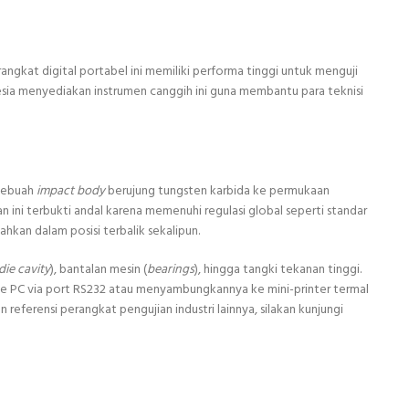
ngkat digital portabel ini memiliki performa tinggi untuk menguji
esia menyediakan instrumen canggih ini guna membantu para teknisi
sebuah
impact body
berujung tungsten karbida ke permukaan
ini terbukti andal karena memenuhi regulasi global seperti standar
kan dalam posisi terbalik sekalipun.
die cavity
), bantalan mesin (
bearings
), hingga tangki tekanan tinggi.
ke PC via port RS232 atau menyambungkannya ke mini-printer termal
referensi perangkat pengujian industri lainnya, silakan kunjungi