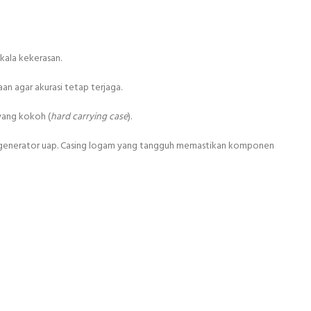
kala kekerasan.
n agar akurasi tetap terjaga.
 yang kokoh (
hard carrying case
).
lan generator uap. Casing logam yang tangguh memastikan komponen