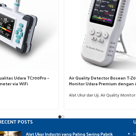
ualitas Udara TC700Pro –
Air Quality Detector Bosean T-Z0
meter via WiFi
Monitor Udara Premium dengan 
Suara
Alat Ukur dan Uji
,
Air Quality Monitor
RECENT POSTS
U
Alat Ukur Industri yang Paling Sering Pabrik
H