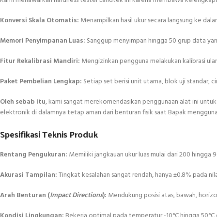
Kami menawarkan hardness tester Landtek ini karena membawa kelengka
Konversi Skala Otomatis:
Menampilkan hasil ukur secara langsung ke dalam
Memori Penyimpanan Luas:
Sanggup menyimpan hingga 50 grup data yang m
Fitur Rekalibrasi Mandiri:
Mengizinkan pengguna melakukan kalibrasi ulan
Paket Pembelian Lengkap:
Setiap set berisi unit utama, blok uji standar,
Oleh sebab itu
, kami sangat merekomendasikan penggunaan alat ini untuk 
elektronik di dalamnya tetap aman dari benturan fisik saat Bapak mengguna
Spesifikasi Teknis Produk
Rentang Pengukuran:
Memiliki jangkauan ukur luas mulai dari 200 hingga 9
Akurasi Tampilan:
Tingkat kesalahan sangat rendah, hanya ±0.8% pada nil
Arah Benturan (
Impact Directions
):
Mendukung posisi atas, bawah, horizon
Kondisi Lingkungan:
Bekerja optimal pada temperatur -10°C hingga 50°