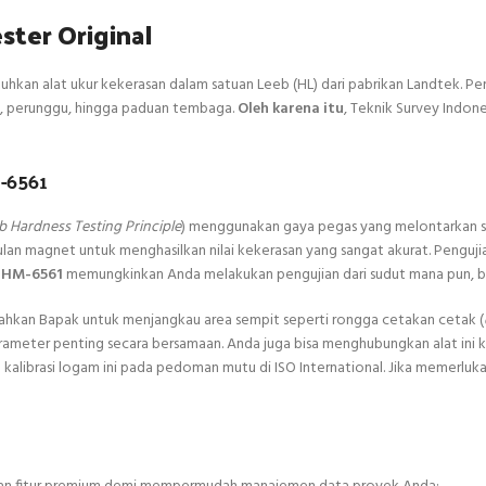
ter Original
an alat ukur kekerasan dalam satuan Leeb (HL) dari pabrikan Landtek. Pera
an, perunggu, hingga paduan tembaga.
Oleh karena itu
, Teknik Survey Indon
-6561
b Hardness Testing Principle
) menggunakan gaya pegas yang melontarkan 
 magnet untuk menghasilkan nilai kekerasan yang sangat akurat. Pengujian 
k HM-6561
memungkinkan Anda melakukan pengujian dari sudut mana pun, bah
hkan Bapak untuk menjangkau area sempit seperti rongga cetakan cetak (
rameter penting secara bersamaan. Anda juga bisa menghubungkan alat ini 
alibrasi logam ini pada pedoman mutu di ISO International. Jika memerlukan 