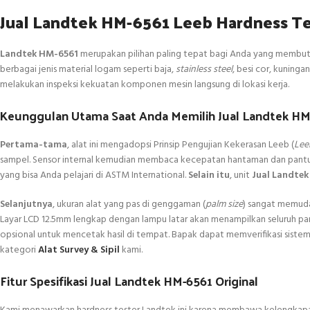
Jual Landtek HM-6561 Leeb Hardness Tes
Landtek HM-6561
merupakan pilihan paling tepat bagi Anda yang membutuhk
berbagai jenis material logam seperti baja,
stainless steel
, besi cor, kuning
melakukan inspeksi kekuatan komponen mesin langsung di lokasi kerja.
Keunggulan Utama Saat Anda Memilih Jual Landtek HM
Pertama-tama
, alat ini mengadopsi Prinsip Pengujian Kekerasan Leeb (
Lee
sampel. Sensor internal kemudian membaca kecepatan hantaman dan pantulan
yang bisa Anda pelajari di ASTM International.
Selain itu
, unit
Jual Landte
Selanjutnya
, ukuran alat yang pas di genggaman (
palm size
) sangat memuda
Layar LCD 12.5mm lengkap dengan lampu latar akan menampilkan seluruh pa
opsional untuk mencetak hasil di tempat. Bapak dapat memverifikasi sistem k
kategori
Alat Survey & Sipil
kami.
Fitur Spesifikasi Jual Landtek HM-6561 Original