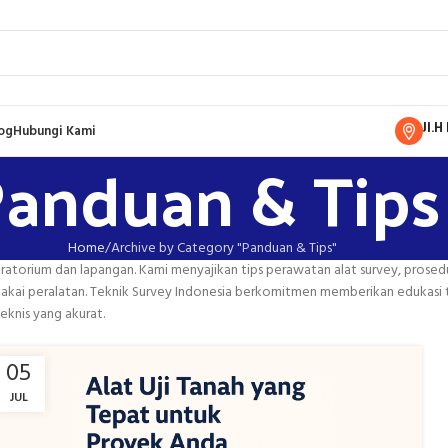
Jl.
og
Hubungi Kami
anduan & Tips
Home
Archive by Category "Panduan & Tips"
torium dan lapangan. Kami menyajikan tips perawatan alat survey, prosedur uj
i peralatan. Teknik Survey Indonesia berkomitmen memberikan edukasi terb
knis yang akurat.
05
JUL