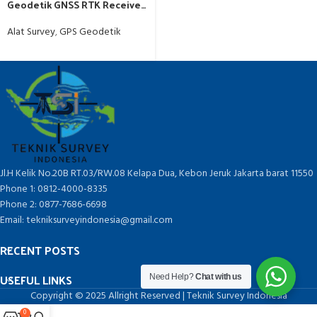
Geodetik GNSS RTK Receiver
– Garansi Resmi
Alat Survey
,
GPS Geodetik
Jl.H Kelik No.20B RT.03/RW.08 Kelapa Dua, Kebon Jeruk Jakarta barat 11550
Phone 1: 0812-4000-8335
Phone 2: 0877-7686-6698
Email: tekniksurveyindonesia@gmail.com
RECENT POSTS
USEFUL LINKS
Need Help?
Chat with us
Copyright © 2025 Allright Reserved | Teknik Survey Indonesia
0