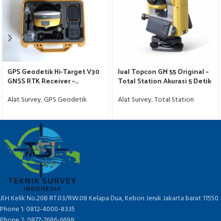
GPS Geodetik Hi-Target V30
Jual Topcon GM 55 Original –
GNSS RTK Receiver –
Total Station Akurasi 5 Detik
Lengkap Satu Set
Alat Survey
,
GPS Geodetik
Alat Survey
,
Total Station
Jl.H Kelik No.20B RT.03/RW.08 Kelapa Dua, Kebon Jeruk Jakarta barat 11550
Phone 1: 0812-4000-8335
Phone 2: 0877-7686-6698