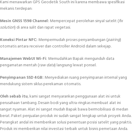
Kami menawarkan GPS Geodetik South ini karena membawa spesifikasi
mekanis terdepan:
Mesin GNSS 1598 Channel:
Mempercepat perolehan sinyal satelit (
fix
solution
) di area sulit dan rapat vegetasi.
Koneksi Pintar NFC:
Mempermudah proses penyambungan (
pairing
)
otomatis antara receiver dan controller Android dalam sekejap.
Manajemen WebUI Wi-Fi:
Memudahkan Bapak mengunduh data
pengamatan mentah (
raw data
) langsung lewat ponsel.
Penyimpanan SSD 4GB:
Menyediakan ruang penyimpanan internal yang
mendukung sistem siklus perekaman otomatis.
Oleh sebab itu
, kami sangat menyarankan penggunaan alat ini untuk
perusahaan tambang. Desain bodi yang ultra-ringkas membuat alat ini
sangat nyaman. Alat ini sangat mudah Bapak bawa bermobilisasi di medan
berat. Paket penjualan produk ini sudah sangat lengkap untuk proyek Anda.
Perangkat andal ini memberikan solusi penentuan posisi satelit yang praktis.
Produk ini memberikan nilai investasi terbaik untuk bisnis pemetaan Anda.