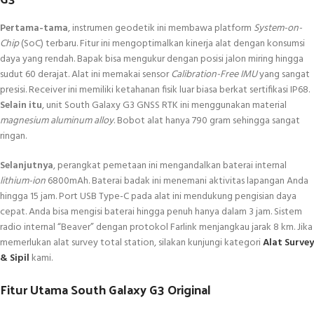
Pertama-tama
, instrumen geodetik ini membawa platform
System-on-
Chip
(SoC) terbaru. Fitur ini mengoptimalkan kinerja alat dengan konsumsi
daya yang rendah. Bapak bisa mengukur dengan posisi jalon miring hingga
sudut 60 derajat. Alat ini memakai sensor
Calibration-Free IMU
yang sangat
presisi. Receiver ini memiliki ketahanan fisik luar biasa berkat sertifikasi IP68.
Selain itu
, unit South Galaxy G3 GNSS RTK ini menggunakan material
magnesium aluminum alloy
. Bobot alat hanya 790 gram sehingga sangat
ringan.
Selanjutnya
, perangkat pemetaan ini mengandalkan baterai internal
lithium-ion
6800mAh. Baterai badak ini menemani aktivitas lapangan Anda
hingga 15 jam. Port USB Type-C pada alat ini mendukung pengisian daya
cepat. Anda bisa mengisi baterai hingga penuh hanya dalam 3 jam. Sistem
radio internal “Beaver” dengan protokol Farlink menjangkau jarak 8 km. Jika
memerlukan alat survey total station, silakan kunjungi kategori
Alat Survey
& Sipil
kami.
Fitur Utama South Galaxy G3 Original