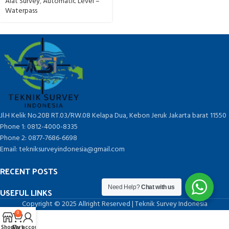
Konstruksi
Alat Survey
,
Automatic Level –
Waterpass
Jl.H Kelik No.20B RT.03/RW.08 Kelapa Dua, Kebon Jeruk Jakarta barat 11550
Phone 1: 0812-4000-8335
Phone 2: 0877-7686-6698
Email: tekniksurveyindonesia@gmail.com
RECENT POSTS
Need Help?
Chat with us
USEFUL LINKS
Copyright © 2025 Allright Reserved | Teknik Survey Indonesia
0
Shop
Cart
My account