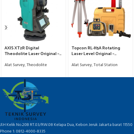
AXIS XT2R Digital
Topcon RL-H5A Rotating
Theodolite Laser Original –
Laser Level Original –
Garansi Resmi
Garansi Resmi Murah
Alat Survey
,
Theodolite
Alat Survey
,
Total Station
Jl.H Kelik No.20B RT.03/RW.08 Kelapa Dua, Kebon Jeruk Jakarta barat 11550
Phone 1: 0812-4000-8335