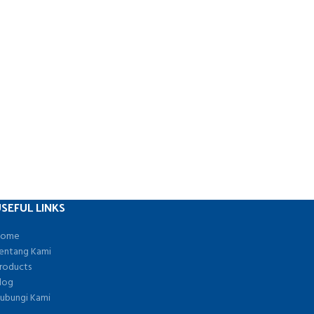
SEFUL LINKS
ome
entang Kami
roducts
log
ubungi Kami