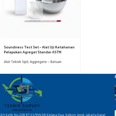
Soundness Test Set – Alat Uji Ketahanan
Pelapukan Agregat Standar ASTM
Alat Teknik Sipil
,
Aggregate – Batuan
Jl.H Kelik No.20B RT.03/RW.08 Kelapa Dua, Kebon Jeruk Jakarta barat