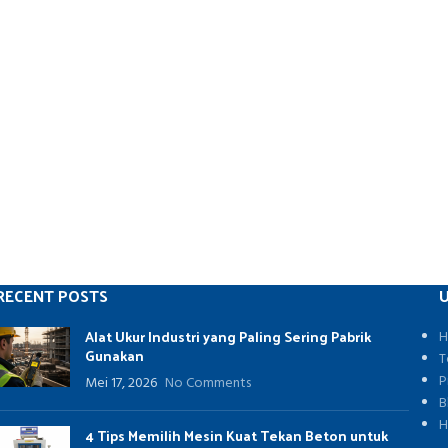
RECENT POSTS
U
Alat Ukur Industri yang Paling Sering Pabrik
H
Gunakan
T
P
Mei 17, 2026
No Comments
B
H
4 Tips Memilih Mesin Kuat Tekan Beton untuk