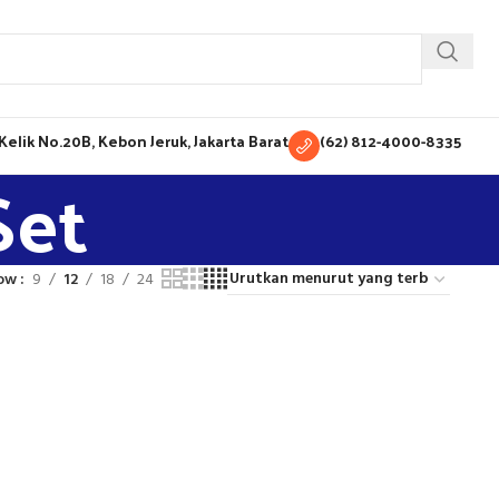
H Kelik No.20B, Kebon Jeruk, Jakarta Barat
(62) 812-4000-8335
Set
ow
9
12
18
24