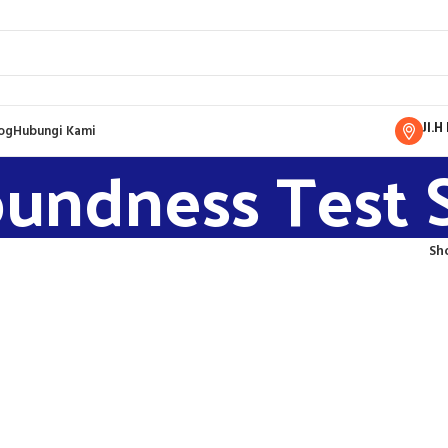
Jl.
og
Hubungi Kami
undness Test 
Sh