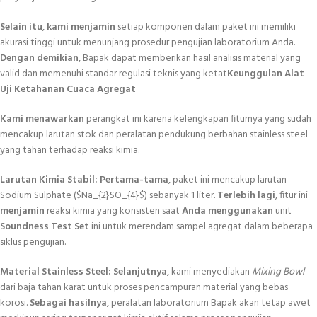
Selain itu
,
kami menjamin
setiap komponen dalam paket ini memiliki
akurasi tinggi untuk menunjang prosedur pengujian laboratorium Anda.
Dengan demikian
, Bapak dapat memberikan hasil analisis material yang
valid dan memenuhi standar regulasi teknis yang ketat
Keunggulan Alat
Uji Ketahanan Cuaca Agregat
Kami menawarkan
perangkat ini karena kelengkapan fiturnya yang sudah
mencakup larutan stok dan peralatan pendukung berbahan stainless steel
yang tahan terhadap reaksi kimia.
Larutan Kimia Stabil:
Pertama-tama
, paket ini mencakup larutan
Sodium Sulphate (
$Na_{2}SO_{4}$
) sebanyak 1 liter.
Terlebih lagi
, fitur ini
menjamin
reaksi kimia yang konsisten saat
Anda menggunakan
unit
Soundness Test Set
ini untuk merendam sampel agregat dalam beberapa
siklus pengujian.
Material Stainless Steel:
Selanjutnya
, kami menyediakan
Mixing Bowl
dari baja tahan karat untuk proses pencampuran material yang bebas
korosi.
Sebagai hasilnya
, peralatan laboratorium Bapak akan tetap awet