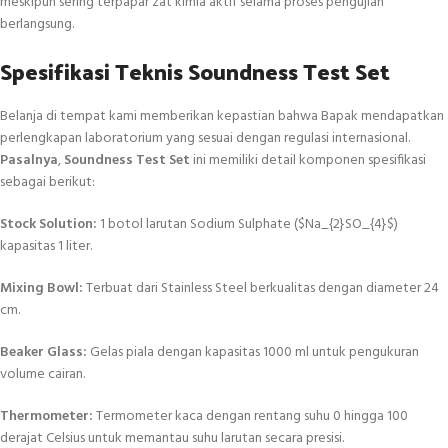
meskipun sering terpapar zat kimia aktif selama proses pengujian
berlangsung.
Spesifikasi Teknis Soundness Test Set
Belanja di tempat kami memberikan kepastian bahwa Bapak mendapatkan
perlengkapan laboratorium yang sesuai dengan regulasi internasional.
Pasalnya
,
Soundness Test Set
ini memiliki detail komponen spesifikasi
sebagai berikut:
Stock Solution:
1 botol larutan Sodium Sulphate (
$Na_{2}SO_{4}$
)
kapasitas 1 liter.
Mixing Bowl:
Terbuat dari Stainless Steel berkualitas dengan diameter 24
cm.
Beaker Glass:
Gelas piala dengan kapasitas 1000 ml untuk pengukuran
volume cairan.
Thermometer:
Termometer kaca dengan rentang suhu 0 hingga 100
derajat Celsius untuk memantau suhu larutan secara presisi.