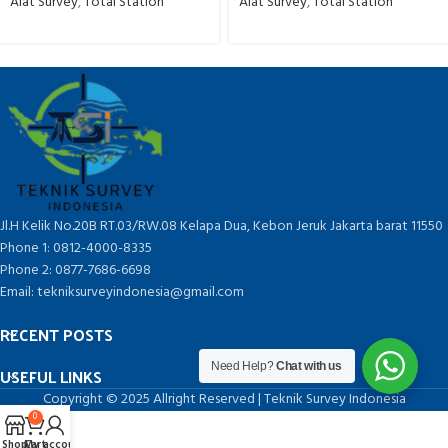
Alat Survey
,
Total Station
Alat Survey
,
Total Station
Jl.H Kelik No.20B RT.03/RW.08 Kelapa Dua, Kebon Jeruk Jakarta barat 11550
Phone 1: 0812-4000-8335
Phone 2: 0877-7686-6698
Email: tekniksurveyindonesia@gmail.com
RECENT POSTS
Need Help?
Chat with us
USEFUL LINKS
Copyright © 2025 Allright Reserved | Teknik Survey Indonesia
0
Shop
Cart
My account