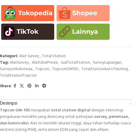
Kategori:
Alat Survey
,
Total Station
Tag:
AlatSurvey
,
AlatUkurPresisi
,
JualTotalStation
,
SurveyLapangan
,
SurveyorIndonesia
,
Topcon
,
TopconGM105
,
TotalStationAutoTracking
,
TotalStationTopcon
Share:
Deskripsi
Topcon GM-105
merupakan
total station digital
dengan teknologi
pengukuran mutakhir yang dirancang untuk pekerjaan
survey, pemetaan,
dan konstruksi
. Alat ini memiliki akurasi tinggi, daya tahan terhadap cuaca
ekstrem (rating IP66), serta sistem EDM yang cepat dan efisien.