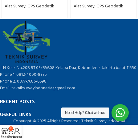
Tahun
– Original Garansi Resmi
Alat Survey
,
GPS Geodetik
Alat Survey
,
GPS Geodetik
Jl.H Kelik No.20B RT.03/RW.08 Kelapa Dua, Kebon Jeruk Jakarta barat 11550
Phone 1: 0812-4000-8335
Phone 2: 0877-7686-6698
Email: tekniksurveyindonesia@gmail.com
RECENT POSTS
USEFUL LINKS
Need Help?
Chat with us
Copyright © 2025 Allright Reserved | Teknik Survey Indonesia
0
Shop
Cart
My account