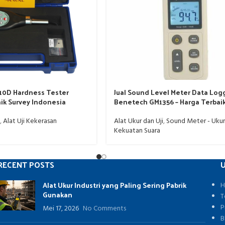
10D Hardness Tester
Jual Sound Level Meter Data Log
nik Survey Indonesia
Benetech GM1356 – Harga Terbai
Akurat
,
Alat Uji Kekerasan
Alat Ukur dan Uji
,
Sound Meter - Ukur
Kekuatan Suara
RECENT POSTS
U
Alat Ukur Industri yang Paling Sering Pabrik
H
Gunakan
T
P
Mei 17, 2026
No Comments
B