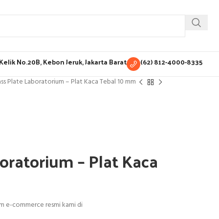
H Kelik No.20B, Kebon Jeruk, Jakarta Barat
(62) 812-4000-8335
ass Plate Laboratorium – Plat Kaca Tebal 10 mm
oratorium – Plat Kaca
orm e-commerce resmi kami di