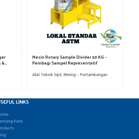
ger
Mesin Rotary Sample Divider 50 KG –
To
k &
Pembagi Sampel Representatif
Ala
Alat Teknik Sipil
,
Mining – Pertambangan
SEFUL LINKS
ome
entang Kami
roducts
log