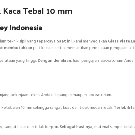
at Kaca Tebal 10 mm
vey Indonesia
ium teknik sipil yang tepercaya.
Saat ini
, kami menyediakan
Glass Plate 
at membutuhkan
plat kaca ini untuk memastikan permukaan pengujian teta
kerataan yang tinggi.
Dengan demikian
, hasil pengujian laboratorium Anda
unjang pekerjaan teknis Anda di lapangan maupun laboratorium.
n ketebalan 10 mm sehingga sangat kuat dan tidak mudah retak.
Terlebih la
g sangat halus dan tidak berpori.
Sebagai hasilnya
, material sampel tida