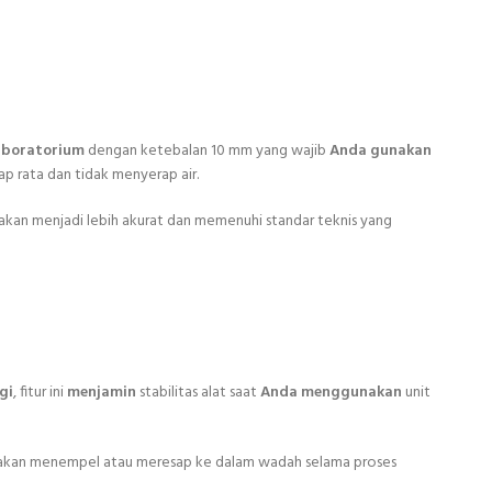
Laboratorium
dengan ketebalan 10 mm yang wajib
Anda gunakan
p rata dan tidak menyerap air.
 akan menjadi lebih akurat dan memenuhi standar teknis yang
gi
, fitur ini
menjamin
stabilitas alat saat
Anda menggunakan
unit
k akan menempel atau meresap ke dalam wadah selama proses